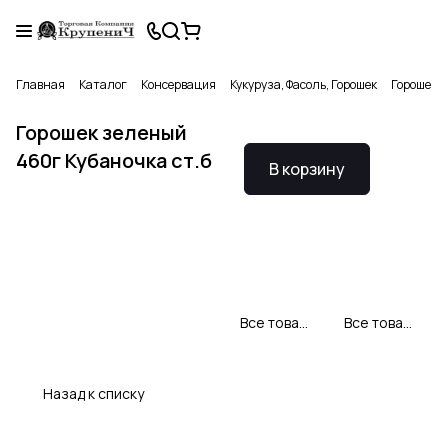
Главная
Каталог
Консервация
Кукуруза, Фасоль, Горошек
Горошек з
Горошек зеленый
460г Кубаночка ст.б
В корзину
Все товары Кубаночка
Все товары категории
Назад к списку