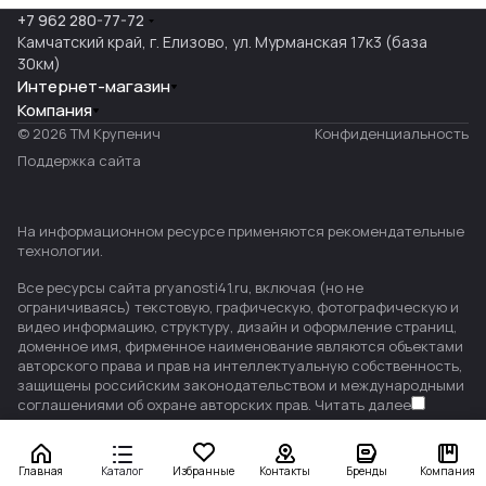
+7 962 280-77-72
Камчатский край, г. Елизово, ул. Мурманская 17к3 (база
30км)
Интернет-магазин
Компания
© 2026 ТМ Крупенич
Конфиденциальность
Поддержка сайта
На информационном ресурсе применяются
рекомендательные
технологии
.
Все ресурсы сайта pryanosti41.ru, включая (но не
ограничиваясь) текстовую, графическую, фотографическую и
видео информацию, структуру, дизайн и оформление страниц,
доменное имя, фирменное наименование являются объектами
авторского права и прав на интеллектуальную собственность,
защищены российским законодательством и международными
соглашениями об охране авторских прав.
Читать далее
Главная
Каталог
Избранные
Контакты
Бренды
Компания