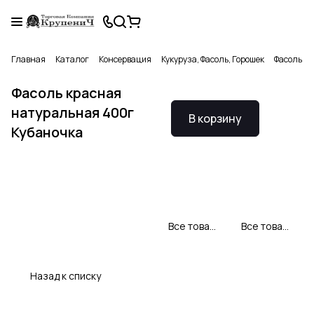
Главная
Каталог
Консервация
Кукуруза, Фасоль, Горошек
Фасоль к
Фасоль красная
натуральная 400г
В корзину
Кубаночка
Все товары Кубаночка
Все товары категории
Назад к списку