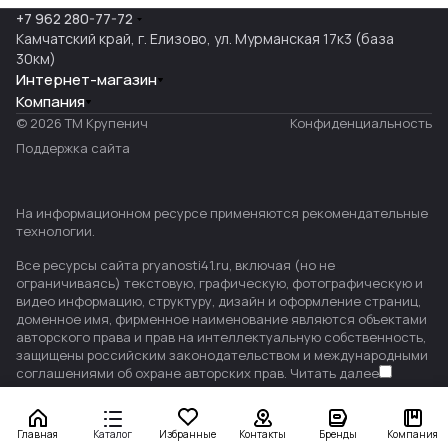
+7 962 280-77-72
Камчатский край, г. Елизово, ул. Мурманская 17к3 (база
30км)
Интернет-магазин
Компания
© 2026 ТМ Крупенич
Конфиденциальность
Поддержка сайта
На информационном ресурсе применяются
рекомендательные
технологии
.
Все ресурсы сайта pryanosti41.ru, включая (но не
ограничиваясь) текстовую, графическую, фотографическую и
видео информацию, структуру, дизайн и оформление страниц,
доменное имя, фирменное наименование являются объектами
авторского права и прав на интеллектуальную собственность,
защищены российским законодательством и международными
соглашениями об охране авторских прав.
Читать далее
Главная
Каталог
Избранные
Контакты
Бренды
Компания