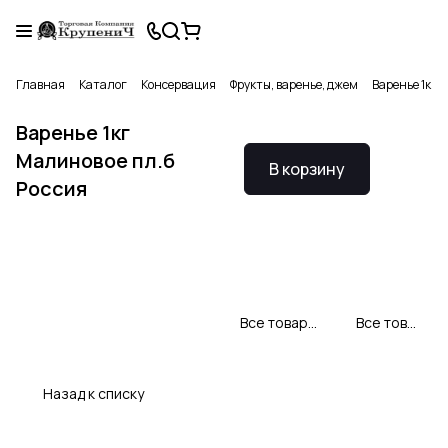
Главная
Каталог
Консервация
Фрукты, варенье, джем
Варенье 1кг 
Варенье 1кг
Малиновое пл.б
В корзину
Россия
Все товары Империя джемов
Все товары категории
Назад к списку