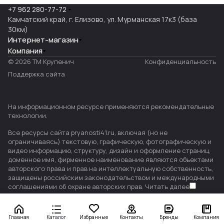
+7 962 280-77-72
Камчатский край, г. Елизово, ул. Мурманская 17к3 (база
30км)
Интернет-магазин
Компания
© 2026 ТМ Крупенич
Конфиденциальность
Поддержка сайта
На информационном ресурсе применяются
рекомендательные
технологии
.
Все ресурсы сайта pryanosti41.ru, включая (но не
ограничиваясь) текстовую, графическую, фотографическую и
видео информацию, структуру, дизайн и оформление страниц,
доменное имя, фирменное наименование являются объектами
авторского права и прав на интеллектуальную собственность,
защищены российским законодательством и международными
соглашениями об охране авторских прав.
Читать далее
Главная
Каталог
Избранные
Контакты
Бренды
Компания