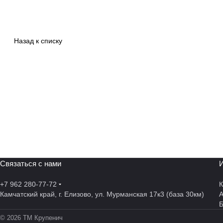
Назад к списку
Связаться с нами
И
+7 962 280-77-72
К
Камчатский край, г. Елизово, ул. Мурманская 17к3 (база 30км)
А
© 2026 ТМ Крупенич