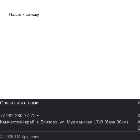
Назад к списку
Связаться с нами
И
+7 962 280-77-72
К
Камчатский край, г. Елизово, ул. Мурманская 17к3 (база 30км)
А
© 2026 ТМ Крупенич