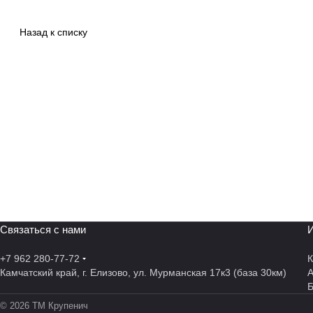
Назад к списку
Связаться с нами
И
+7 962 280-77-72
К
Камчатский край, г. Елизово, ул. Мурманская 17к3 (база 30км)
А
© 2026 ТМ Крупенич