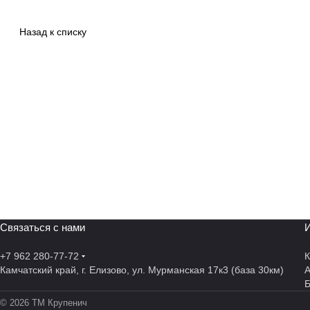
Назад к списку
Связаться с нами
И
+7 962 280-77-72
К
Камчатский край, г. Елизово, ул. Мурманская 17к3 (база 30км)
А
© 2026 ТМ Крупенич