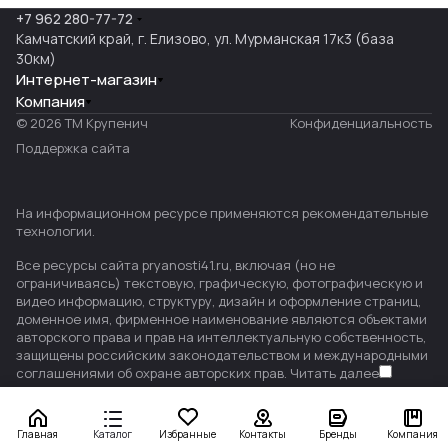
+7 962 280-77-72
Камчатский край, г. Елизово, ул. Мурманская 17к3 (база
30км)
Интернет-магазин
Компания
© 2026 ТМ Крупенич
Конфиденциальность
Поддержка сайта
На информационном ресурсе применяются
рекомендательные
технологии
.
Все ресурсы сайта pryanosti41.ru, включая (но не
ограничиваясь) текстовую, графическую, фотографическую и
видео информацию, структуру, дизайн и оформление страниц,
доменное имя, фирменное наименование являются объектами
авторского права и прав на интеллектуальную собственность,
защищены российским законодательством и международными
соглашениями об охране авторских прав.
Читать далее
Главная
Каталог
Избранные
Контакты
Бренды
Компания