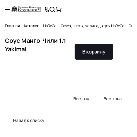
Главная
Каталог
HoReCa
Соуса, пасты, маринады для HoReCa
Соус
Соус Манго-Чили 1л
Yakimal
В корзину
Все товары YAKIMAL
Все товары категории
Назад к списку