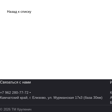
Назад к списку
Связаться с нами
И
+7 962 280-77-72
К
Камчатский край, г. Елизово, ул. Мурманская 17к3 (база 30км)
А
© 2026 ТМ Крупенич