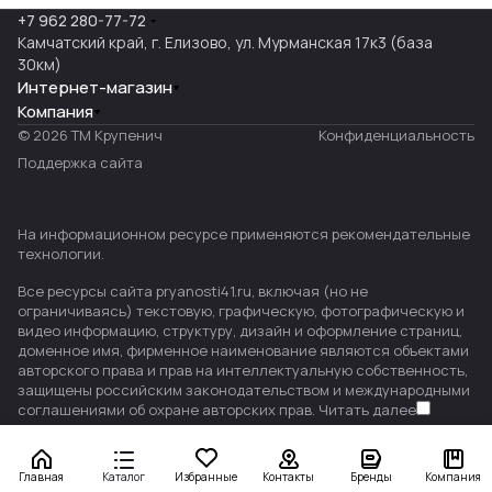
+7 962 280-77-72
Камчатский край, г. Елизово, ул. Мурманская 17к3 (база
30км)
Интернет-магазин
Компания
© 2026 ТМ Крупенич
Конфиденциальность
Поддержка сайта
На информационном ресурсе применяются
рекомендательные
технологии
.
Все ресурсы сайта pryanosti41.ru, включая (но не
ограничиваясь) текстовую, графическую, фотографическую и
видео информацию, структуру, дизайн и оформление страниц,
доменное имя, фирменное наименование являются объектами
авторского права и прав на интеллектуальную собственность,
защищены российским законодательством и международными
соглашениями об охране авторских прав.
Читать далее
Главная
Каталог
Избранные
Контакты
Бренды
Компания