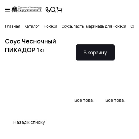
Главная
Каталог
HoReCa
Соуса, пасты, маринады для HoReCa
Соус
Соус Чесночный
ПИКАДОР 1кг
В корзину
Все товары Пикадор
Все товары категории
Назад к списку