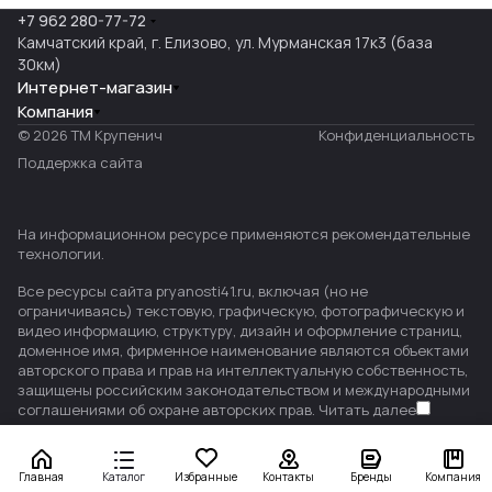
+7 962 280-77-72
Камчатский край, г. Елизово, ул. Мурманская 17к3 (база
30км)
Интернет-магазин
Компания
© 2026 ТМ Крупенич
Конфиденциальность
Поддержка сайта
На информационном ресурсе применяются
рекомендательные
технологии
.
Все ресурсы сайта pryanosti41.ru, включая (но не
ограничиваясь) текстовую, графическую, фотографическую и
видео информацию, структуру, дизайн и оформление страниц,
доменное имя, фирменное наименование являются объектами
авторского права и прав на интеллектуальную собственность,
защищены российским законодательством и международными
соглашениями об охране авторских прав.
Читать далее
Главная
Каталог
Избранные
Контакты
Бренды
Компания