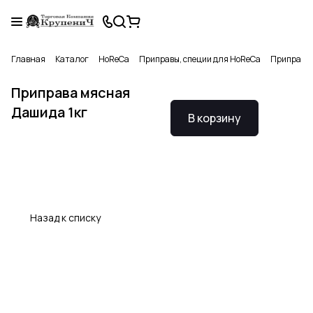
Главная
Каталог
HoReCa
Приправы, специи для HoReCa
Приправа 
Приправа мясная
Дашида 1кг
В корзину
Назад к списку