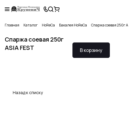
Главная
Каталог
HoReCa
Бакалея HoReCa
Спаржа соевая 250г АSI
Спаржа соевая 250г
АSIA FEST
В корзину
Назад к списку