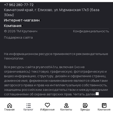
+7 962 280-77-72
Камчатский край, г. Елизово, ул. Мурманская 17к3 (база
30км)
Интернет-магазин
Компания
© 2026 ТМ Крупенич
Конфиденциальность
Поддержка сайта
На информационном ресурсе применяются
рекомендательные
технологии
.
Все ресурсы сайта pryanosti41.ru, включая (но не
ограничиваясь) текстовую, графическую, фотографическую и
видео информацию, структуру, дизайн и оформление страниц,
доменное имя, фирменное наименование являются объектами
авторского права и прав на интеллектуальную собственность,
защищены российским законодательством и международными
соглашениями об охране авторских прав.
Читать далее
Главная
Каталог
Избранные
Контакты
Бренды
Компания