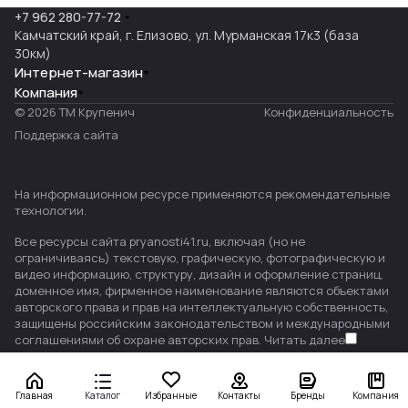
+7 962 280-77-72
Камчатский край, г. Елизово, ул. Мурманская 17к3 (база
30км)
Интернет-магазин
Компания
© 2026 ТМ Крупенич
Конфиденциальность
Поддержка сайта
На информационном ресурсе применяются
рекомендательные
технологии
.
Все ресурсы сайта pryanosti41.ru, включая (но не
ограничиваясь) текстовую, графическую, фотографическую и
видео информацию, структуру, дизайн и оформление страниц,
доменное имя, фирменное наименование являются объектами
авторского права и прав на интеллектуальную собственность,
защищены российским законодательством и международными
соглашениями об охране авторских прав.
Читать далее
Главная
Каталог
Избранные
Контакты
Бренды
Компания