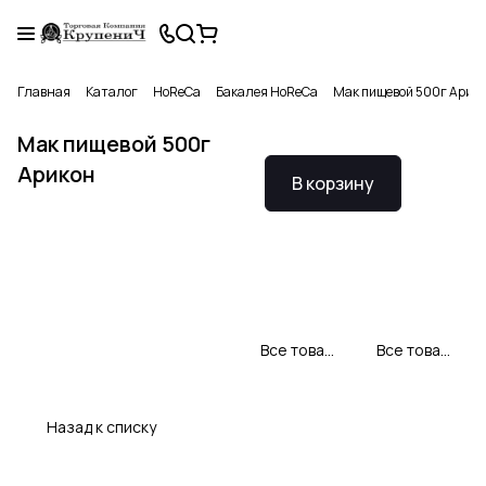
Главная
Каталог
HoReCa
Бакалея HoReCa
Мак пищевой 500г Арик
Мак пищевой 500г
Арикон
В корзину
Все товары Арикон Profi
Все товары категории
Назад к списку