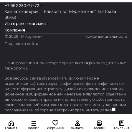
+7 962 280-77-72
Камчатский край, г. Елизово, ул. Мурманская 17к3 (база
30км)
Интернет-магазин
Компания
© 2026 ТМ Крупенич
Конфиденциальность
Поддержка сайта
На информационном ресурсе применяются
рекомендательные
технологии
.
Все ресурсы сайта pryanosti41.ru, включая (но не
ограничиваясь) текстовую, графическую, фотографическую и
видео информацию, структуру, дизайн и оформление страниц,
доменное имя, фирменное наименование являются объектами
авторского права и прав на интеллектуальную собственность,
защищены российским законодательством и международными
соглашениями об охране авторских прав.
Читать далее
Главная
Каталог
Избранные
Контакты
Бренды
Компания