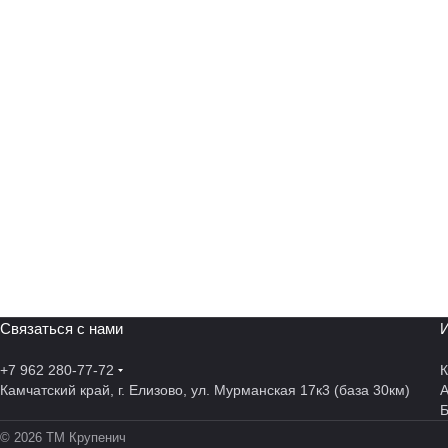
Связаться с нами
И
+7 962 280-77-72
К
Камчатский край, г. Елизово, ул. Мурманская 17к3 (база 30км)
А
© 2026 ТМ Крупенич