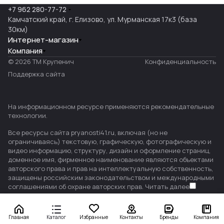
+7 962 280-77-72
Камчатский край, г. Елизово, ул. Мурманская 17к3 (база
30км)
Интернет-магазин
Компания
© 2026 ТМ Крупенич
Конфиденциальность
Поддержка сайта
На информационном ресурсе применяются
рекомендательные
технологии
.
Все ресурсы сайта pryanosti41.ru, включая (но не
ограничиваясь) текстовую, графическую, фотографическую и
видео информацию, структуру, дизайн и оформление страниц,
доменное имя, фирменное наименование являются объектами
авторского права и прав на интеллектуальную собственность,
защищены российским законодательством и международными
соглашениями об охране авторских прав.
Читать далее
Главная
Каталог
Избранные
Контакты
Бренды
Компания