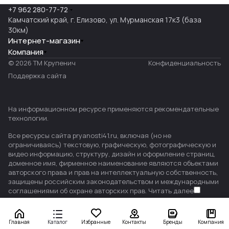
+7 962 280-77-72
Камчатский край, г. Елизово, ул. Мурманская 17к3 (база
30км)
Интернет-магазин
Компания
© 2026 ТМ Крупенич
Конфиденциальность
Поддержка сайта
На информационном ресурсе применяются
рекомендательные
технологии
.
Все ресурсы сайта pryanosti41.ru, включая (но не
ограничиваясь) текстовую, графическую, фотографическую и
видео информацию, структуру, дизайн и оформление страниц,
доменное имя, фирменное наименование являются объектами
авторского права и прав на интеллектуальную собственность,
защищены российским законодательством и международными
соглашениями об охране авторских прав.
Читать далее
Главная
Каталог
Избранные
Контакты
Бренды
Компания