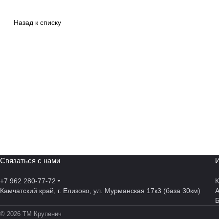
Назад к списку
Связаться с нами
И
+7 962 280-77-72
К
Камчатский край, г. Елизово, ул. Мурманская 17к3 (база 30км)
А
© 2026 ТМ Крупенич