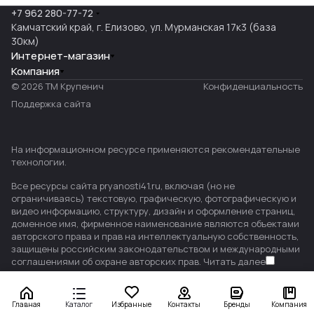
+7 962 280-77-72
Камчатский край, г. Елизово, ул. Мурманская 17к3 (база
30км)
Интернет-магазин
Компания
© 2026 ТМ Крупенич
Конфиденциальность
Поддержка сайта
На информационном ресурсе применяются
рекомендательные
технологии
.
Все ресурсы сайта pryanosti41.ru, включая (но не
ограничиваясь) текстовую, графическую, фотографическую и
видео информацию, структуру, дизайн и оформление страниц,
доменное имя, фирменное наименование являются объектами
авторского права и прав на интеллектуальную собственность,
защищены российским законодательством и международными
соглашениями об охране авторских прав.
Читать далее
Главная
Каталог
Избранные
Контакты
Бренды
Компания