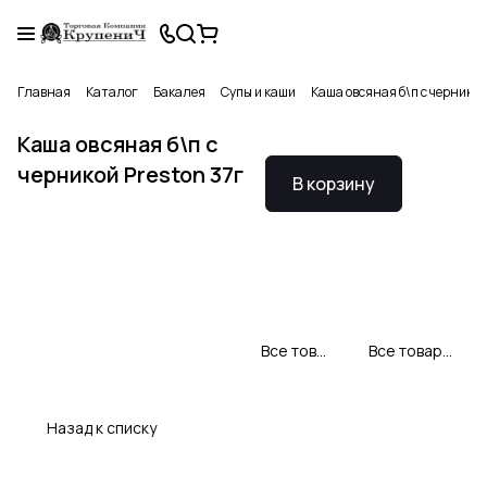
Главная
Каталог
Бакалея
Супы и каши
Каша овсяная б\п с черникой
Каша овсяная б\п с
черникой Preston 37г
В корзину
Все товары Preston
Все товары категории
Назад к списку