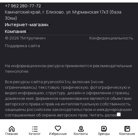
+7 962 280-77-72
Камчатский край, г. Елизово, ул. Мурманская 17к3 (база
30км)
Интернет-магазин
Компания
© 2026 ТМ Крупенич
Конфиденциальность
Поддержка сайта
На информационном ресурсе применяются
рекомендательные
технологии
.
Все ресурсы сайта pryanosti41.ru, включая (но не
ограничиваясь) текстовую, графическую, фотографическую и
видео информацию, структуру, дизайн и оформление страниц,
доменное имя, фирменное наименование являются объектами
авторского права и прав на интеллектуальную собственность,
защищены российским законодательством и международными
соглашениями об охране авторских прав.
Читать далее
Главная
Каталог
Избранные
Контакты
Бренды
Компания