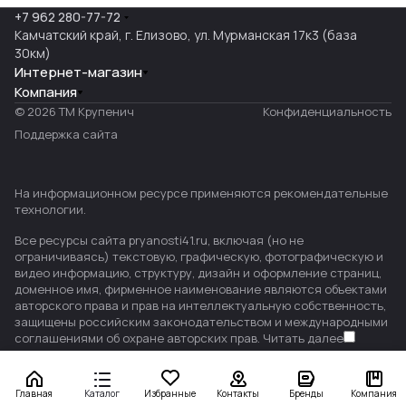
+7 962 280-77-72
Камчатский край, г. Елизово, ул. Мурманская 17к3 (база
30км)
Интернет-магазин
Компания
© 2026 ТМ Крупенич
Конфиденциальность
Поддержка сайта
На информационном ресурсе применяются
рекомендательные
технологии
.
Все ресурсы сайта pryanosti41.ru, включая (но не
ограничиваясь) текстовую, графическую, фотографическую и
видео информацию, структуру, дизайн и оформление страниц,
доменное имя, фирменное наименование являются объектами
авторского права и прав на интеллектуальную собственность,
защищены российским законодательством и международными
соглашениями об охране авторских прав.
Читать далее
Главная
Каталог
Избранные
Контакты
Бренды
Компания