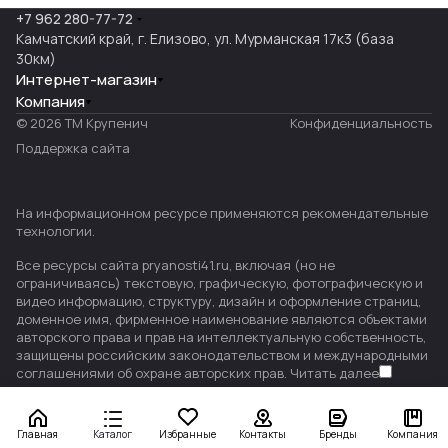
+7 962 280-77-72
Камчатский край, г. Елизово, ул. Мурманская 17к3 (база
30км)
Интернет-магазин
Компания
© 2026 ТМ Крупенич
Конфиденциальность
Поддержка сайта
На информационном ресурсе применяются
рекомендательные
технологии
.
Все ресурсы сайта pryanosti41.ru, включая (но не
ограничиваясь) текстовую, графическую, фотографическую и
видео информацию, структуру, дизайн и оформление страниц,
доменное имя, фирменное наименование являются объектами
авторского права и прав на интеллектуальную собственность,
защищены российским законодательством и международными
соглашениями об охране авторских прав.
Читать далее
Главная
Каталог
Избранные
Контакты
Бренды
Компания