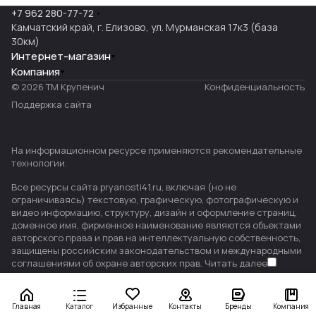
+7 962 280-77-72
Камчатский край, г. Елизово, ул. Мурманская 17к3 (база
30км)
Интернет-магазин
Компания
© 2026 ТМ Крупенич
Конфиденциальность
Поддержка сайта
На информационном ресурсе применяются
рекомендательные
технологии
.
Все ресурсы сайта pryanosti41.ru, включая (но не
ограничиваясь) текстовую, графическую, фотографическую и
видео информацию, структуру, дизайн и оформление страниц,
доменное имя, фирменное наименование являются объектами
авторского права и прав на интеллектуальную собственность,
защищены российским законодательством и международными
соглашениями об охране авторских прав.
Читать далее
Главная
Каталог
Избранные
Контакты
Бренды
Компания