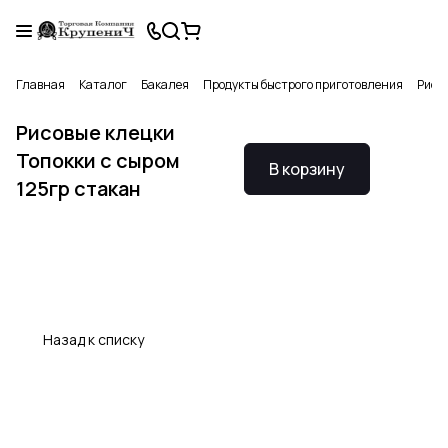
Главная
Каталог
Бакалея
Продукты быстрого приготовления
Рисов
Рисовые клецки
Топокки с сыром
В корзину
125гр стакан
Назад к списку