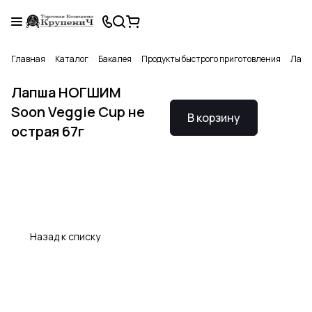
Главная
Каталог
Бакалея
Продукты быстрого приготовления
Лапш
Лапша НОГШИМ
Soon Veggie Cup не
В корзину
острая 67г
Назад к списку