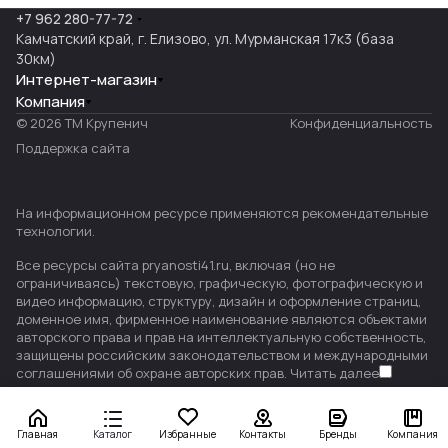
+7 962 280-77-72
Камчатский край, г. Елизово, ул. Мурманская 17к3 (база
30км)
Интернет-магазин
Компания
© 2026 ТМ Крупенич
Конфиденциальность
Поддержка сайта
На информационном ресурсе применяются
рекомендательные
технологии
.
Все ресурсы сайта pryanosti41.ru, включая (но не
ограничиваясь) текстовую, графическую, фотографическую и
видео информацию, структуру, дизайн и оформление страниц,
доменное имя, фирменное наименование являются объектами
авторского права и прав на интеллектуальную собственность,
защищены российским законодательством и международными
соглашениями об охране авторских прав.
Читать далее
Главная
Каталог
Избранные
Контакты
Бренды
Компания