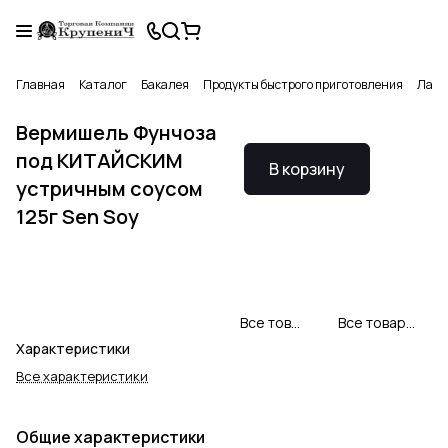
Главная
Каталог
Бакалея
Продукты быстрого приготовления
Лапш
Вермишель Фунчоза
под КИТАЙСКИМ
В корзину
устричным соусом
125г Sen Soy
Все товары Sen Soy
Все товары категории
Характеристики
Все характеристики
Общие характеристики