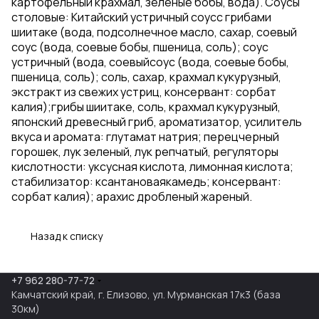
картофельный крахмал, зеленые бобы, вода). Соусы
столовые: Китайский устричный соусс грибами
шиитаке (вода, подсолнечное масло, сахар, соевый
соус (вода, соевые бобы, пшеница, соль); соус
устричный (вода, соевыйсоус (вода, соевые бобы,
пшеница, соль); соль, сахар, крахмал кукурузный,
экстракт из свежих устриц, консервант: сорбат
калия);грибы шиитаке, соль, крахмал кукурузный,
японский древесный гриб, ароматизатор, усилитель
вкуса и аромата: глутамат натрия; перецчерный
горошек, лук зеленый, лук репчатый, регуляторы
кислотности: уксусная кислота, лимонная кислота;
стабилизатор: ксантановаякамедь; консервант:
сорбат калия); арахис дробленый жареный.
Назад к списку
+7 962 280-77-72
Камчатский край, г. Елизово, ул. Мурманская 17к3 (база
30км)