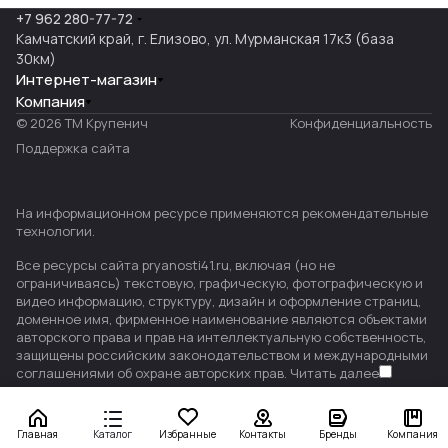
+7 962 280-77-72
Камчатский край, г. Елизово, ул. Мурманская 17к3 (база
30км)
Интернет-магазин
Компания
© 2026 ТМ Крупенич
Конфиденциальность
Поддержка сайта
На информационном ресурсе применяются
рекомендательные
технологии
.
Все ресурсы сайта pryanosti41.ru, включая (но не
ограничиваясь) текстовую, графическую, фотографическую и
видео информацию, структуру, дизайн и оформление страниц,
доменное имя, фирменное наименование являются объектами
авторского права и прав на интеллектуальную собственность,
защищены российским законодательством и международными
соглашениями об охране авторских прав.
Читать далее
Главная
Каталог
Избранные
Контакты
Бренды
Компания