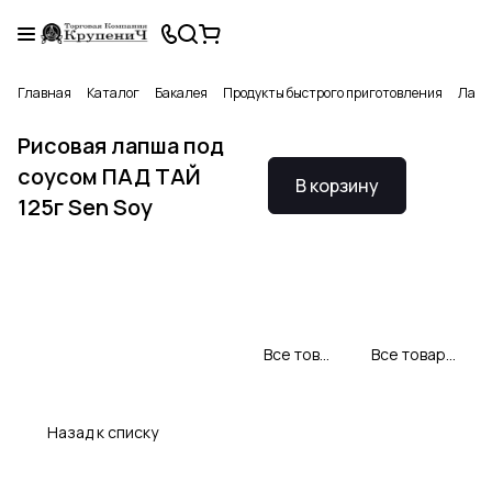
Главная
Каталог
Бакалея
Продукты быстрого приготовления
Лапш
Рисовая лапша под
соусом ПАД ТАЙ
В корзину
125г Sen Soy
Все товары Sen Soy
Все товары категории
Назад к списку