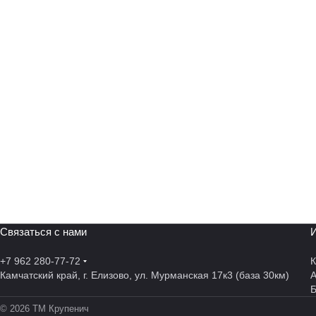
Связаться с нами
И
+7 962 280-77-72
К
Камчатский край, г. Елизово, ул. Мурманская 17к3 (база 30км)
А
© 2026 ТМ Крупенич