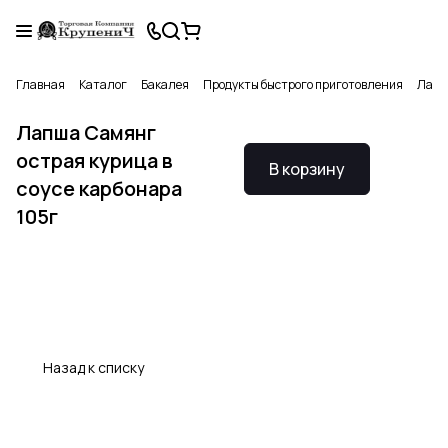
Главная
Каталог
Бакалея
Продукты быстрого приготовления
Лапш
Лапша Самянг
острая курица в
В корзину
соусе карбонара
105г
Назад к списку