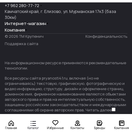
+7 962 280-77-72
Камчатский край, г. Елизово, ул. Мурманская 17к3 (база
30км)
Интернет-магазин
Компания
© 2026 ТМ Крупенич
Конфиденциальность
Поддержка сайта
На информационном ресурсе применяются
рекомендательные
технологии
.
Все ресурсы сайта pryanosti41.ru, включая (но не
ограничиваясь) текстовую, графическую, фотографическую и
видео информацию, структуру, дизайн и оформление страниц,
доменное имя, фирменное наименование являются объектами
авторского права и прав на интеллектуальную собственность,
защищены российским законодательством и международными
соглашениями об охране авторских прав.
Читать далее
Главная
Каталог
Избранные
Контакты
Бренды
Компания