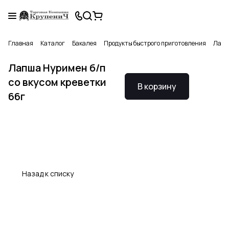
Главная
Каталог
Бакалея
Продукты быстрого приготовления
Лапш
Лапша Нуримен б/п
со вкусом креветки
В корзину
66г
Назад к списку