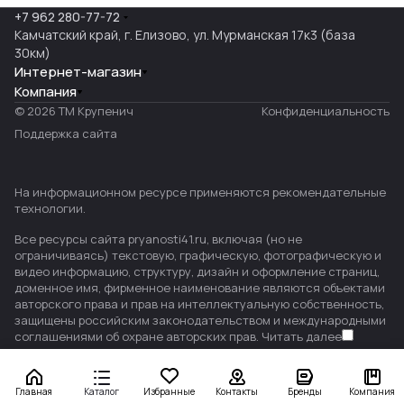
+7 962 280-77-72
Камчатский край, г. Елизово, ул. Мурманская 17к3 (база
30км)
Интернет-магазин
Компания
© 2026 ТМ Крупенич
Конфиденциальность
Поддержка сайта
На информационном ресурсе применяются
рекомендательные
технологии
.
Все ресурсы сайта pryanosti41.ru, включая (но не
ограничиваясь) текстовую, графическую, фотографическую и
видео информацию, структуру, дизайн и оформление страниц,
доменное имя, фирменное наименование являются объектами
авторского права и прав на интеллектуальную собственность,
защищены российским законодательством и международными
соглашениями об охране авторских прав.
Читать далее
Главная
Каталог
Избранные
Контакты
Бренды
Компания