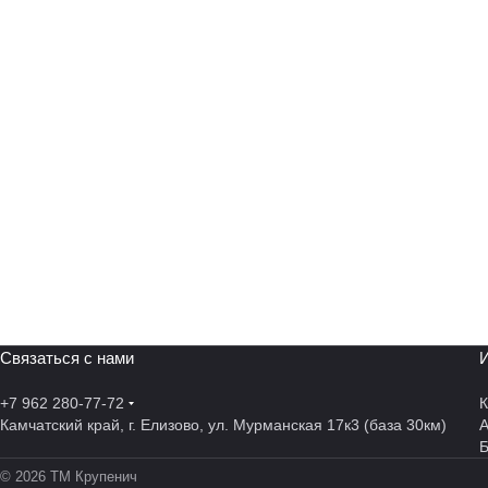
Связаться с нами
И
+7 962 280-77-72
К
Камчатский край, г. Елизово, ул. Мурманская 17к3 (база 30км)
А
© 2026 ТМ Крупенич