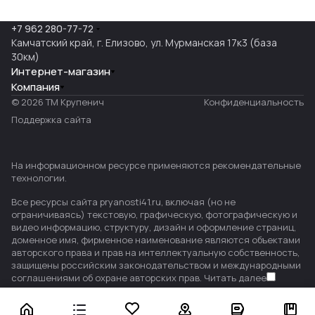
+7 962 280-77-72
Камчатский край, г. Елизово, ул. Мурманская 17к3 (база
30км)
Интернет-магазин
Компания
© 2026 ТМ Крупенич
Конфиденциальность
Поддержка сайта
На информационном ресурсе применяются
рекомендательные
технологии
.
Все ресурсы сайта pryanosti41.ru, включая (но не
ограничиваясь) текстовую, графическую, фотографическую и
видео информацию, структуру, дизайн и оформление страниц,
доменное имя, фирменное наименование являются объектами
авторского права и прав на интеллектуальную собственность,
защищены российским законодательством и международными
соглашениями об охране авторских прав.
Читать далее