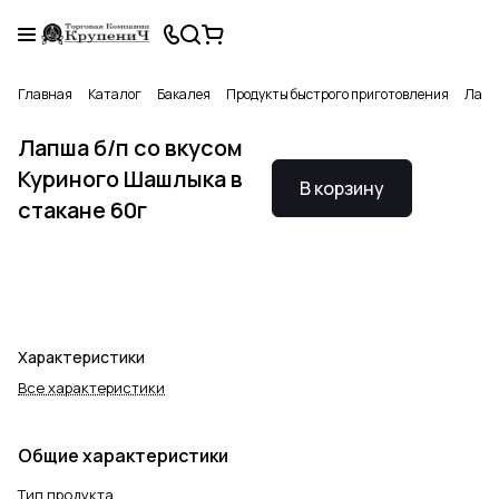
Главная
Каталог
Бакалея
Продукты быстрого приготовления
Лапша
Лапша б/п со вкусом
Куриного Шашлыка в
В корзину
стакане 60г
Характеристики
Все характеристики
Общие характеристики
Тип продукта