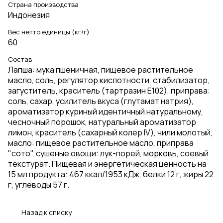
Страна производства
Индонезия
Вес нетто единицы (кг/г)
60
Состав
Лапша: мука пшеничная, пищевое растительное
масло, соль, регулятор кислотности, стабилизатор,
загуститель, краситель (тартразин Е102), приправа:
соль, сахар, усилитель вкуса (глутамат натрия),
ароматизатор куриный идентичный натуральному,
чесночный порошок, натуральный ароматизатор
лимон, краситель (сахарный колер IV), чили молотый,
масло: пищевое растительное масло, приправа
"сото", сушеные овощи: лук-порей, морковь, соевый
текстурат. Пищевая и энергетическая ценность на
15 мл продукта: 467 ккал/1953 кДж, белки 12 г, жиры 22
г, углеводы 57 г.
Назад к списку