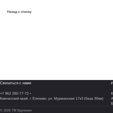
Назад к списку
Связаться с нами
И
+7 962 280-77-72
К
Камчатский край, г. Елизово, ул. Мурманская 17к3 (база 30км)
А
© 2026 ТМ Крупенич