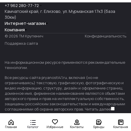
+7 962 280-77-72
Камчатский край, г. Елизово, ул. Мурманская 17к3 (база
30км)
Интернет-магазин
Компания
© 2026 ТМ Крупенич
Конфиденциальность
Поддержка сайта
На информационном ресурсе применяются
рекомендательные
технологии
.
Все ресурсы сайта pryanosti41.ru, включая (но не
ограничиваясь) текстовую, графическую, фотографическую и
видео информацию, структуру, дизайн и оформление страниц,
доменное имя, фирменное наименование являются объектами
авторского права и прав на интеллектуальную собственность,
защищены российским законодательством и международными
соглашениями об охране авторских прав.
Читать далее
Главная
Каталог
Избранные
Контакты
Бренды
Компания