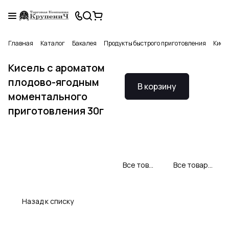
Главная
Каталог
Бакалея
Продукты быстрого приготовления
Кисе
Кисель с ароматом
плодово-ягодным
В корзину
моментального
приготовления 30г
Все товары Preston
Все товары категории
Назад к списку