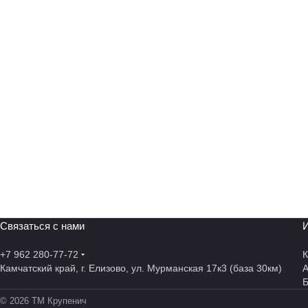
Связаться с нами
И
+7 962 280-77-72
К
Камчатский край, г. Елизово, ул. Мурманская 17к3 (база 30км)
А
© 2026 ТМ Крупенич