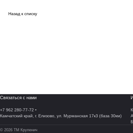
Назад к списку
Связаться с нами
И
+7 962 280-77-72
К
Камчатский край, г. Елизово, ул. Мурманская 17к3 (база 30км)
А
© 2026 ТМ Крупенич