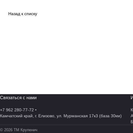
Назад к списку
Связаться с нами
И
+7 962 280-77-72
К
Камчатский край, г. Елизово, ул. Мурманская 17к3 (база 30км)
А
© 2026 ТМ Крупенич