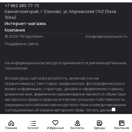
+7 962 280-77-72
Камчатский край, г. Елизово, ул. Мурманская 17к3 (база
30км)
Интернет-магазин
Компания
© 2026 ТМ Крупенич
Конфиденциальность
Поддержка сайта
На информационном ресурсе применяются
рекомендательные
технологии
.
Все ресурсы сайта pryanosti41.ru, включая (но не
ограничиваясь) текстовую, графическую, фотографическую и
видео информацию, структуру, дизайн и оформление страниц,
доменное имя, фирменное наименование являются объектами
авторского права и прав на интеллектуальную собственность,
защищены российским законодательством и международными
соглашениями об охране авторских прав.
Читать далее
Главная
Каталог
Избранные
Контакты
Бренды
Компания