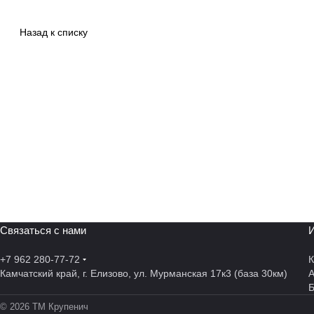
Назад к списку
Связаться с нами
И
+7 962 280-77-72
К
Камчатский край, г. Елизово, ул. Мурманская 17к3 (база 30км)
А
© 2026 ТМ Крупенич