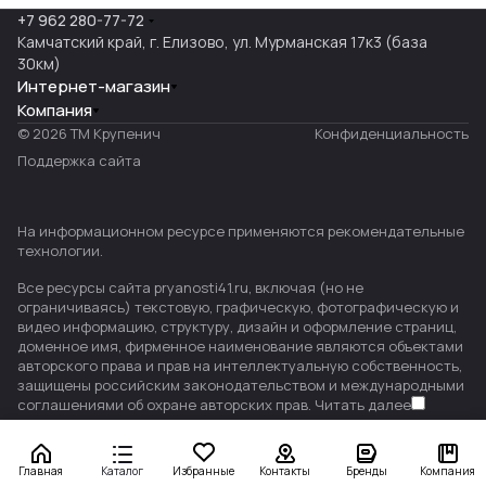
+7 962 280-77-72
Камчатский край, г. Елизово, ул. Мурманская 17к3 (база
30км)
Интернет-магазин
Компания
© 2026 ТМ Крупенич
Конфиденциальность
Поддержка сайта
На информационном ресурсе применяются
рекомендательные
технологии
.
Все ресурсы сайта pryanosti41.ru, включая (но не
ограничиваясь) текстовую, графическую, фотографическую и
видео информацию, структуру, дизайн и оформление страниц,
доменное имя, фирменное наименование являются объектами
авторского права и прав на интеллектуальную собственность,
защищены российским законодательством и международными
соглашениями об охране авторских прав.
Читать далее
Главная
Каталог
Избранные
Контакты
Бренды
Компания