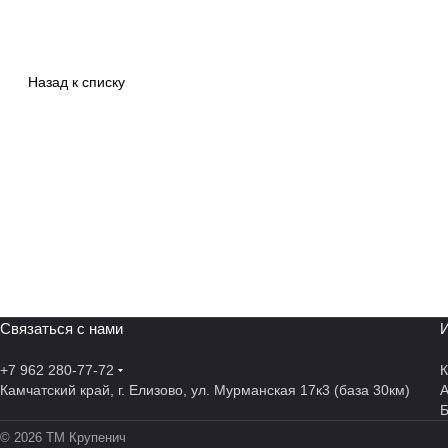
Назад к списку
Связаться с нами
И
+7 962 280-77-72
К
Камчатский край, г. Елизово, ул. Мурманская 17к3 (база 30км)
А
© 2026 ТМ Крупенич