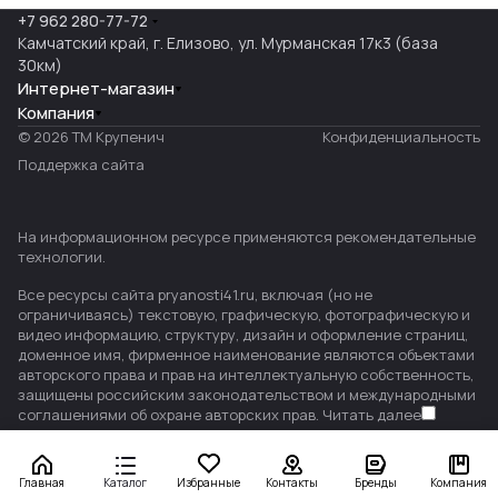
+7 962 280-77-72
Камчатский край, г. Елизово, ул. Мурманская 17к3 (база
30км)
Интернет-магазин
Компания
© 2026 ТМ Крупенич
Конфиденциальность
Поддержка сайта
На информационном ресурсе применяются
рекомендательные
технологии
.
Все ресурсы сайта pryanosti41.ru, включая (но не
ограничиваясь) текстовую, графическую, фотографическую и
видео информацию, структуру, дизайн и оформление страниц,
доменное имя, фирменное наименование являются объектами
авторского права и прав на интеллектуальную собственность,
защищены российским законодательством и международными
соглашениями об охране авторских прав.
Читать далее
Главная
Каталог
Избранные
Контакты
Бренды
Компания