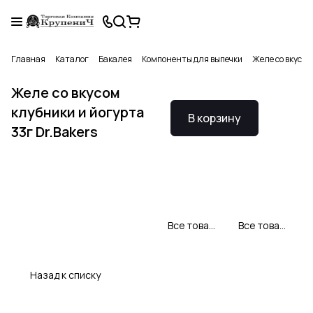
Главная
Каталог
Бакалея
Компоненты для выпечки
Желе со вкусом
Желе со вкусом
клубники и йогурта
В корзину
33г Dr.Bakers
Все товары Dr.Bakers
Все товары категории
Назад к списку