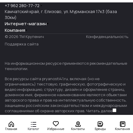
+7 962 280-77-72
Камчатский край, г. Елизово, ул. Мурманская 17к3 (база
30км)
Интернет-магазин
Компания
© 2026 ТМ Крупенич
Конфиденциальность
Поддержка сайта
На информационном ресурсе применяются
рекомендательные
технологии
.
Все ресурсы сайта pryanosti41.ru, включая (но не
ограничиваясь) текстовую, графическую, фотографическую и
видео информацию, структуру, дизайн и оформление страниц,
доменное имя, фирменное наименование являются объектами
авторского права и прав на интеллектуальную собственность,
защищены российским законодательством и международными
соглашениями об охране авторских прав.
Читать далее
Главная
Каталог
Избранные
Контакты
Бренды
Компания