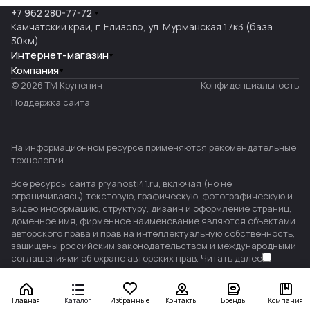
+7 962 280-77-72
Камчатский край, г. Елизово, ул. Мурманская 17к3 (база
30км)
Интернет-магазин
Компания
© 2026 ТМ Крупенич
Конфиденциальность
Поддержка сайта
На информационном ресурсе применяются
рекомендательные
технологии
.
Все ресурсы сайта pryanosti41.ru, включая (но не
ограничиваясь) текстовую, графическую, фотографическую и
видео информацию, структуру, дизайн и оформление страниц,
доменное имя, фирменное наименование являются объектами
авторского права и прав на интеллектуальную собственность,
защищены российским законодательством и международными
соглашениями об охране авторских прав.
Читать далее
Главная
Каталог
Избранные
Контакты
Бренды
Компания