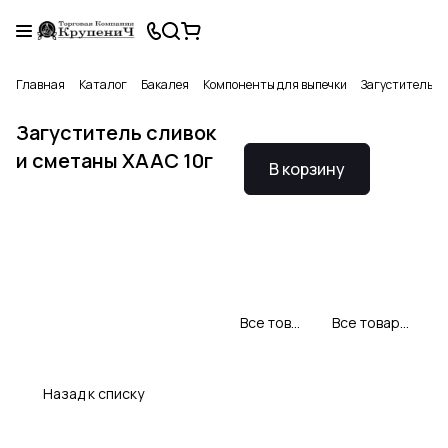
Главная
Каталог
Бакалея
Компоненты для выпечки
Загуститель сл
Загуститель сливок
и сметаны ХААС 10г
В корзину
Все товары Haas
Все товары категории
Назад к списку