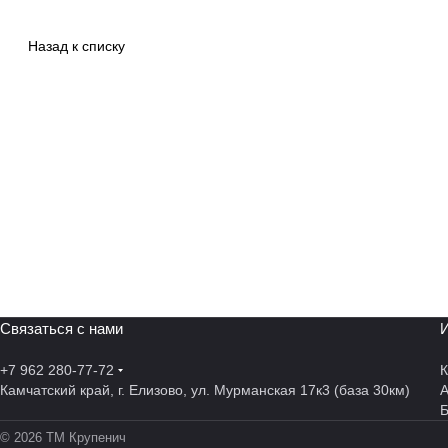
Назад к списку
Связаться с нами
И
+7 962 280-77-72
К
Камчатский край, г. Елизово, ул. Мурманская 17к3 (база 30км)
А
© 2026 ТМ Крупенич