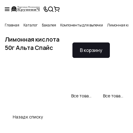
Главная
Каталог
Бакалея
Компоненты для выпечки
Лимонная кисл
Лимонная кислота
50г Альта Спайс
В корзину
Все товары Альтаспайс
Все товары категории
Назад к списку