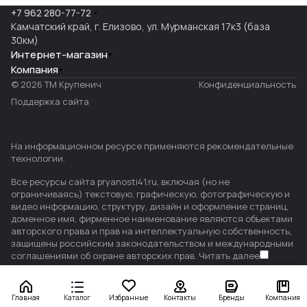
+7 962 280-77-72
Камчатский край, г. Елизово, ул. Мурманская 17к3 (база
30км)
Интернет-магазин
Компания
© 2026 ТМ Крупенич
Конфиденциальность
Поддержка сайта
На информационном ресурсе применяются
рекомендательные
технологии
.
Все ресурсы сайта pryanosti41.ru, включая (но не
ограничиваясь) текстовую, графическую, фотографическую и
видео информацию, структуру, дизайн и оформление страниц,
доменное имя, фирменное наименование являются объектами
авторского права и прав на интеллектуальную собственность,
защищены российским законодательством и международными
соглашениями об охране авторских прав.
Читать далее
Главная
Каталог
Избранные
Контакты
Бренды
Компания