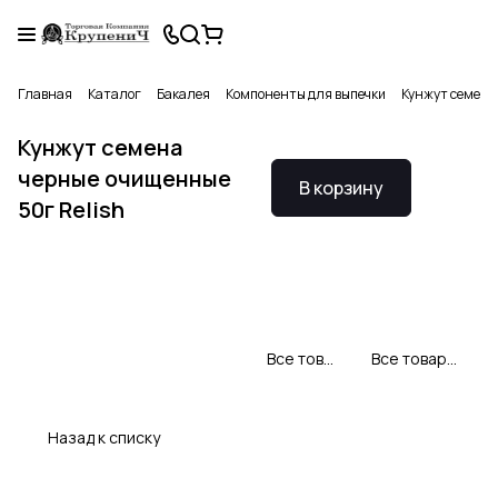
Главная
Каталог
Бакалея
Компоненты для выпечки
Кунжут семена 
Кунжут семена
черные очищенные
В корзину
50г Relish
Все товары Relish
Все товары категории
Назад к списку