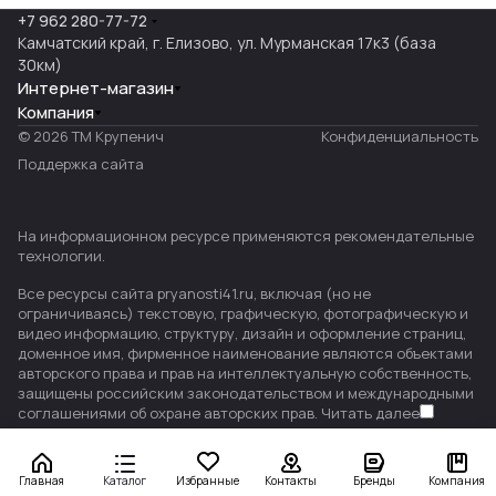
+7 962 280-77-72
Камчатский край, г. Елизово, ул. Мурманская 17к3 (база
30км)
Интернет-магазин
Компания
© 2026 ТМ Крупенич
Конфиденциальность
Поддержка сайта
На информационном ресурсе применяются
рекомендательные
технологии
.
Все ресурсы сайта pryanosti41.ru, включая (но не
ограничиваясь) текстовую, графическую, фотографическую и
видео информацию, структуру, дизайн и оформление страниц,
доменное имя, фирменное наименование являются объектами
авторского права и прав на интеллектуальную собственность,
защищены российским законодательством и международными
соглашениями об охране авторских прав.
Читать далее
Главная
Каталог
Избранные
Контакты
Бренды
Компания