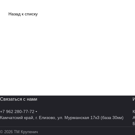
Назад к списку
Связаться с нами
И
+7 962 280-77-72
К
Камчатский край, г. Елизово, ул. Мурманская 17к3 (база 30км)
А
© 2026 ТМ Крупенич