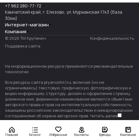
+7 962 280-77-72
Камчатский край, г. Елизово, ул. Мурманская 17к3 (база
30км)
Интернет-магазин
Компания
© 2026 ТМ Крупенич
Конфиденциальность
Поддержка сайта
На информационном ресурсе применяются
рекомендательные
технологии
.
Все ресурсы сайта pryanosti41.ru, включая (но не
ограничиваясь) текстовую, графическую, фотографическую и
видео информацию, структуру, дизайн и оформление страниц,
доменное имя, фирменное наименование являются объектами
авторского права и прав на интеллектуальную собственность,
защищены российским законодательством и международными
соглашениями об охране авторских прав.
Читать далее
Главная
Каталог
Избранные
Контакты
Бренды
Компания