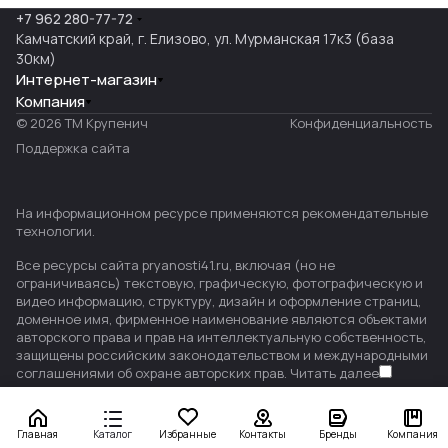
+7 962 280-77-72
Камчатский край, г. Елизово, ул. Мурманская 17к3 (база
30км)
Интернет-магазин
Компания
© 2026 ТМ Крупенич
Конфиденциальность
Поддержка сайта
На информационном ресурсе применяются
рекомендательные
технологии
.
Все ресурсы сайта pryanosti41.ru, включая (но не
ограничиваясь) текстовую, графическую, фотографическую и
видео информацию, структуру, дизайн и оформление страниц,
доменное имя, фирменное наименование являются объектами
авторского права и прав на интеллектуальную собственность,
защищены российским законодательством и международными
соглашениями об охране авторских прав.
Читать далее
Главная
Каталог
Избранные
Контакты
Бренды
Компания