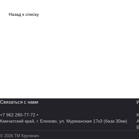
Назад к списку
Связаться с нами
И
+7 962 280-77-72
К
Камчатский край, г. Елизово, ул. Мурманская 17к3 (база 30км)
А
© 2026 ТМ Крупенич